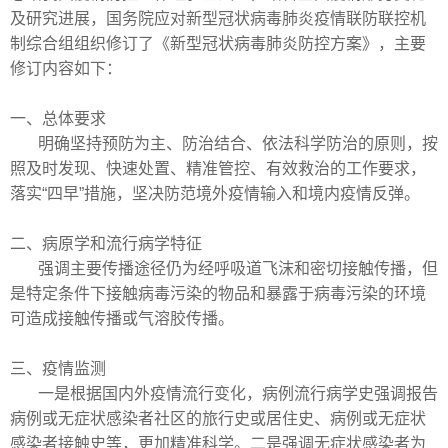
及研究进展，国务院应对新型冠状病毒肺炎疫情联防联控机
制综合组组织修订了《新型冠状病毒肺炎防控方案》，主要
修订内容如下：
一、总体要求
明确坚持预防为主、防治结合、依法科学防治的原则，按
照及时发现、快速处置、精准管控、有效救治的工作要求，
落实
“四早”措施，坚决防范境外疫情输入和境内疫情反弹。
二、病原学和流行病学特征
强调主要传播途径仍为经呼吸道飞沫和密切接触传播，但
是特定条件下接触病毒污染的物品和暴露于病毒污染的环境
可造成接触传播或气溶胶传播。
三、疫情监测
一是根据国内外疫情流行变化，病例流行病学史强调报告
病例或无症状感染者社区的旅行史或居住史、病例或无症状
感染者接触史等，更加精准科学。二是强调无症状感染者为