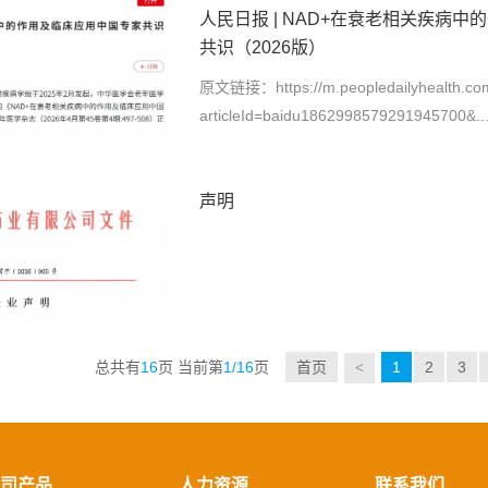
人民日报 | NAD+在衰老相关疾病
共识（2026版）
原文链接：https://m.peopledailyhealth.com/
articleId=baidu1862998579291945700&..
声明
总共有
16
页
当前第
1/16
页
首页
1
2
3
<
司产品
人力资源
联系我们