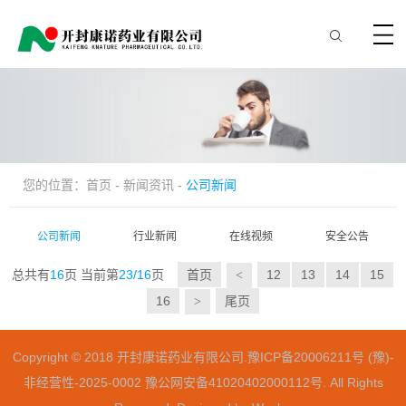
您的位置：
首页
-
新闻资讯
-
公司新闻
公司新闻
行业新闻
在线视频
安全公告
总共有
16
页
当前第
23/16
页
首页
12
13
14
15
<
16
尾页
>
Copyright © 2018 开封康诺药业有限公司.
豫ICP备20006211号 (豫)-
非经营性-2025-0002
豫公网安备41020402000112号
. All Rights