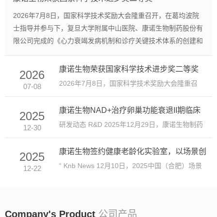
2026年7月8日，国家科学技术奖励大会隆重召开，在葛均波院
士指导并参与下，复旦大学附属中山医院、康诺生物制药股份有
限公司完成的《心力衰竭发病机制和诊疗关键技术体系的创建和
应用》项目荣获国家科学技术进步奖二等奖。 项目瞄准心力衰
竭防治这一重大临床需求，以线粒体能量代谢为核心切入点，系
康诺生物荣获国家科学技术进步奖二等奖
2026
统开展心衰机制、风险识别、精准诊断和创新治疗研究。项目组
2026年7月8日，国家科学技术奖励大会隆重召
07-08
创建了以提升心肌能量供给为核心的创新治疗体系，提出基于调
开，在葛均波院士指导并参与下，复旦大学附属
控心肌能量代谢的个性化康复运动方案，改善了心衰患者生活质
康诺生物NAD+治疗卵巢功能衰退II期临床
中山医院、康诺生...
2025
量及预后。康诺生物依托前沿生物制造、药物研发、NAD+检测
试验申请获批
研发动态 R&D 2025年12月29日，康诺生物制药
12-30
等技...
股份有限公司“一项评估不同剂量注射用辅酶
康诺生物签约健康老龄化实验室，以场景创
I(NAD...
2025
新赋能银发经济...
“ Knb News 12月10日，2025中国（合肥）场景
12-22
创新生态大会在安徽合肥举行。会上，康诺生物
牵头成立的健康...
Company's
Product
公司产品