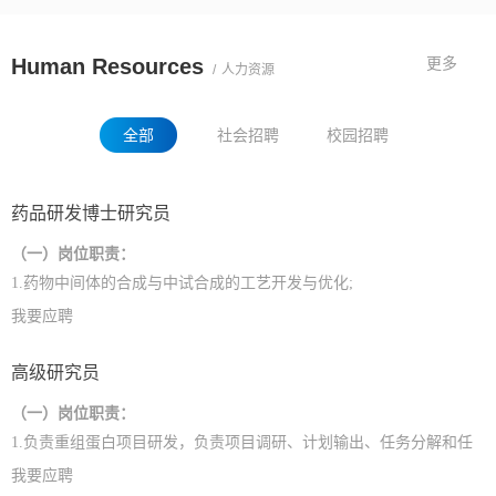
Human Resources
更多
/
人力资源
全部
社会招聘
校园招聘
药品研发博士研究员
（一）岗位职责：
1.药物中间体的合成与中试合成的工艺开发与优化;
2.药用化合物构效的创新研究与开发;
我要应聘
3.研发项目管理带领团队按时完成研发工作;
高级研究员
4.独立设计并完成化合物的合成，谱图分析，结构判定;
5.参与化药生产过程的指导与管理。
（一）岗位职责：
（二）任职资格：
1.
负责重组蛋白项目研发，负责项目调研、计划输出、任务分解和任
1.分子生物学、药学、生物工程、发酵、有机化学，药物化学等相关
务执行；
我要应聘
专业，博士学位;