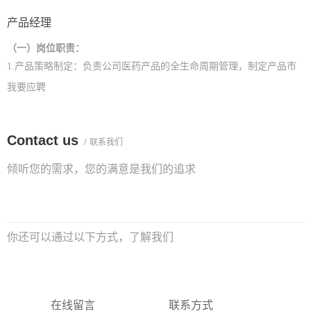
2.
负责解决项目过程中遇到的技术难题，提出有效的解决方案，形成
2.熟悉化药的构效研究，具有较强的实验设计与操作能力;
产品经理
技术资料；
3
.熟练英文化学文献与专利的调研和审阅，良好中英文写作能力;
3.
把控项目的进展，按时、按质地完成项目阶段性目标，最终完成整
（一）岗位职责：
4
.具有很好的沟通能力及团队合作精神，上进心和责任心强，有较强
体目标；
1.
产品策略制定：负责
公司
医药产品的全生命周期管理，制定产品市
的敬业和创新精神。
4.
负责同项目组员的考核和指导；
/医生需求，明确
场策略及推广计划
；
分析行业趋势、竞争格局及患者
我要应聘
5.
完成领导交办的事项。
产品定位与差异化优势
；
（二）任职资格：
2.
市场调研与分析：组织市场调研，收集临床数据、竞品信息及政策
1.
博士学位，合成生物学、分子
/细胞生物学等相关专业，有海外留学
Contact us
法规动态，为产品决策提供依据
；
定期输出市场分析报告，提出产品
/
联系我们
背景优先；
优化或拓展建议
；
倾听您的需求，您的满意是我们的追求
2.
具有丰富的重组蛋白原料工艺经验，有胶原蛋白头部厂商经验者优
3.
营销推广执行：策划并落地学术推广活动（如科室会、专家研讨
先；
DA、PPT、案例分享
会、全国性学术会议等）
；
制作产品推广材料（
3.
有工程菌构建、重组蛋白、发酵优化等研究经验者优先；
等），确保内容科学合规
；
协同销售团队，提供产品培训及市场支
4.
熟悉国家关于医疗器械生产、设计、研究与开发、环境保护等方面
持，推动销售目标达成
；
你还可以通过以下方式，了解我们
的方针、政策和法规；
4.
跨部门协作：与医学部、注册部、销售部等部门协作，推动产品注
5.
具备良好的沟通和协作能力和独立开展科研工作能力。
册、临床试验、医保准入等关键项目
；
6.
能够适应出差
5.
协调内外部资源，管理代理商或第三方合作机构
；
在线留言
联系方式
6.
合规与风险管理：确保所有市场活动符合《药品管理法》、