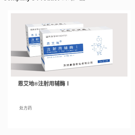
恩艾地®注射用辅酶Ⅰ
处方药