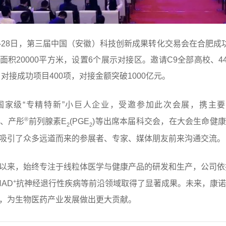
26日-28日，第三届中国（安徽）科技创新成果转化交易会在合肥
面积20000平方米，设置6个展示对接区。邀请C9全部高校、4
。对接成功项目400项，对接金额突破1000亿元。
国家级“专精特新”小巨人企业，
受邀参加此次会展，携主要
®
se)、产彤
前列腺素E
(PGE
)等出席本届科交会，在大会生命健
2
2
吸引了众多远道而来的参展者、专家、媒体朋友前来沟通交流。
以来，始终专注于线粒体医学与健康产品的研发和生产，公司依
+
AD
抗神经退行性疾病等前沿领域取得了显著成果。未来，康诺
，为生物医药产业发展做出更大贡献。