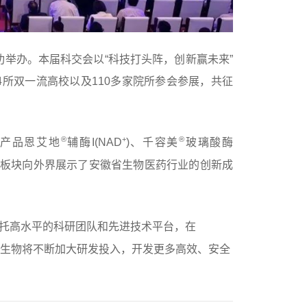
成功举办。本届科交会以“科技打头阵，创新赢未来”
4所双一流高校以及110多家院所参会参展，共征
®
+
®
产品恩艾地
辅酶I(
NAD
)、千容美
玻璃酸酶
康板块向外界展示了安徽省生物医药行业的创新成
托高水平的科研团队和先进技术平台，在
生物将不断加大研发投入，开发更多高效、安全