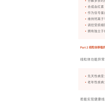
•
分解多余的
•
合成血红素
•
作为信号蛋
•
维持钙离子
•
调控受损细
•
拥有独立于
Part 2 线粒体移
线粒体功能异常
•
先天性病变
•
老年性疾病
若能实现健康线