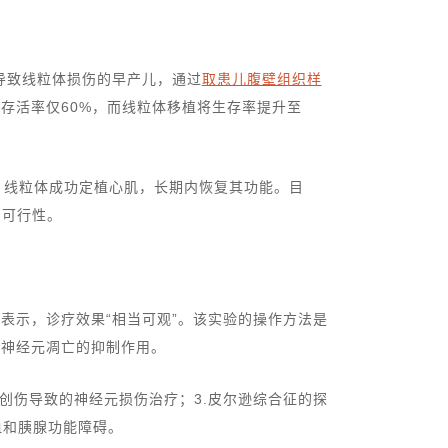
导致线粒体损伤的早产儿，通过
取患儿腹壁组织样
存活率仅60%，而线粒体移植将生存率提升至
，线粒体成功定植心肌，长期内恢复其功能。目
的可行性。
并表示，诊疗效果“相当可观”。该实验的操作方法是
后神经元凋亡的抑制作用。
理创伤导致的神经元损伤治疗；3.皮尔逊综合征的探
血和胰腺功能障碍。