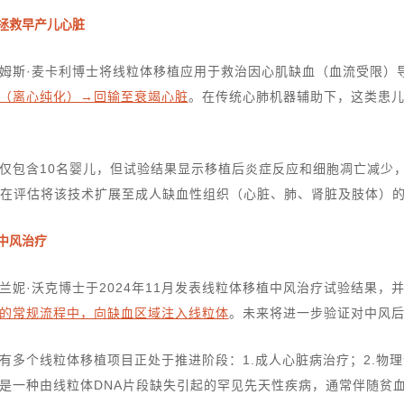
：拯救早产儿心脏
姆斯·麦卡利博士将线粒体移植应用于救治因心肌缺血（血流受限）
（离心纯化）→回输至衰竭心脏
。在传统心肺机器辅助下，这类患儿
仅包含10名婴儿，但试验结果显示移植后炎症反应和细胞凋亡减少
正在评估将该技术扩展至成人缺血性组织（心脏、肺、肾脏及肢体）
中风治疗
兰妮·沃克博士于2024年11月发表线粒体移植中风治疗试验结果，
的常规流程中，向缺血区域注入线粒体
。未来将进一步验证对中风
有多个线粒体移植项目正处于推进阶段：1.成人心脏病治疗；2.物
是一种由线粒体DNA片段缺失引起的罕见先天性疾病，通常伴随贫