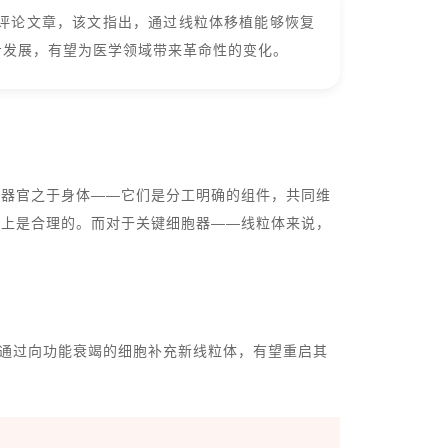
评论文章，该文指出，通过线粒体移植能够恢复
步发展，有望为医学领域带来革命性的变化。
同器官之于身体——它们是分工明确的组件，共同维
论上是合理的。而对于关键细胞器——线粒体来说，
。通过向功能衰竭的细胞补充新线粒体，有望重启其