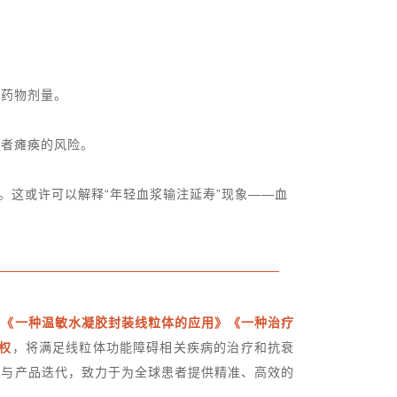
疗药物剂量。
患者瘫痪的风险。
。这或许可以解释“年轻血浆输注延寿”现象——血
，《一种温敏水凝胶封装线粒体的应用》《一种治疗
权
，将满足
线粒体功能障碍
相关疾病的治疗和抗衰
新与产品迭代，致力于为全球患者提供精准、高效的