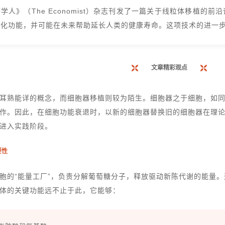
济学人
》（The Economist）杂志刊发了一篇关于
线粒体移植
的前沿
生化功能，并可能在未来帮助延长人类的健康寿命。这项技术的进一
文章精彩观点
耳熟能详的概念，而细胞器移植则较为陌生。细胞器之于细胞，如
作。因此，在细胞功能衰退时，以新的细胞器替换旧的细胞器在理
进入实践阶段。
要性
胞的“能量工厂”，负责分解葡萄糖分子，释放驱动新陈代谢的能量
体的关键功能远不止于此，它能够：