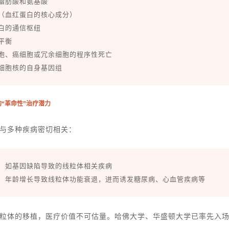
脂肪酸和氨基酸
（血红蛋白的核心成分）
白的通信枢纽
平衡
胞、癌细胞或冗余细胞的程序性死亡
细胞核的自身基因组
植的“革命性”治疗潜力
与多种疾病密切相关：
：如基因缺陷导致的线粒体相关疾病
：年龄增长导致线粒体功能衰退，进而诱发糖尿病、心血管疾病等
粒体的移植，医疗价值不可估量。哈佛大学、华盛顿大学已率先入